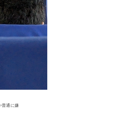
か普通に嫌