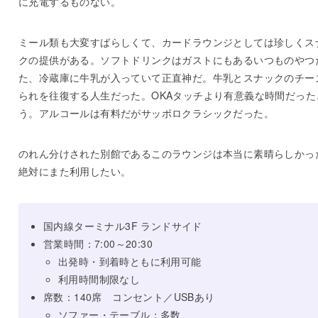
に充電するものない。
ミール類も大変すばらしくて、カードラウンジとしては珍しくス
クの提供がある。ソフトドリンクはガストにもあるいつものやつ
た、冷蔵庫に牛乳が入っていて正直神だ。牛乳とスナックのチー
られを往復する人生だった。OKAタッチより有意義な時間だった
う。アルコールは有料だがサッポロクラシックだった。
のれん分けされた別館であるこのラウンジは本当に素晴らしかっ
絶対にまた利用したい。
国内線ターミナル3F ランドサイド
営業時間：7:00～20:30
出発時・到着時ともに利用可能
利用時間制限なし
席数：140席 コンセント／USBあり
ソファー・テーブル：多数