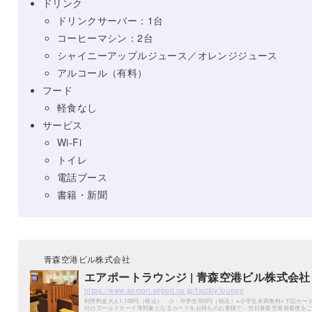
ドリンク
ドリンクサーバー：1台
コーヒーマシン：2台
シャイニーアップルジュース／オレンジジュース
アルコール（有料）
フード
軽食なし
サービス
Wi-Fi
トイレ
電話ブース
書籍・新聞
青森空港ビル株式会社
エアポートラウンジ | 青森空港ビル株式会社
https://www.aomori-airport.co.jp/facility/lounge
利用料金大人1,100円（税込）、小・中学生550円（税込）※小学生未満無料※下記カー
社のゴールドカード等対象となるカードをお持ちのお客様で、当日青森空港発着便を