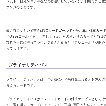
（以下：自分が偉い存在だと勘違いしている人）が利用できる空
ウンジのことです。
最近有名なもので言えば
JQカードゴールド
とか、
三井住友カード
／Oliveゴールド
あたりでしょうか。そのあたりのカードと当日
乗券を一緒に持ってラウンジをぶん殴るとリアルゴールドが飲め
ってわけです。
プライオリティパス
プライオリティパスとは、年会費払って飛行機に乗るとお好み焼
食えるカードです。
プライオリティパスはクレジットカードの付帯サービスとして持
が一番お得で、カードによりますが、平均1万円で入会すること