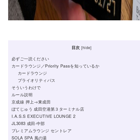
目次
[
hide
]
必ずご一読ください
カードラウンジ／Priority Passを知っているか
カードラウンジ
プライオリティパス
そういうわけで
ルール説明
京成線 押上→東成田
ぼてじゅう 成田空港第３ターミナル店
I.A.S.S EXECUTIVE LOUNGE 2
JL3083 成田‐中部
プレミアムラウンジ セントレア
SOLA SPA 風の湯