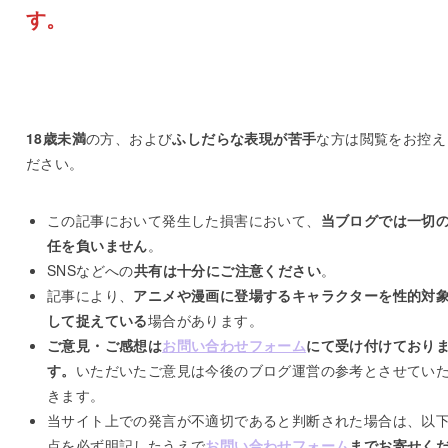
す。
18歳未満
の方、および
ふしだらな表現が苦手
な方は閲覧をお控え
ださい。
この記事において発生した損害において、
当ブログでは一切
任を負いません
。
SNSなどへの
共有は十分にご注意ください
。
記事により、
アニメや漫画に登場するキャラクターを性的対
して捉えている
場合があります。
ご意見・ご感想は
お問い合わせフォーム
にて受け付けており
す。
いただいたご意見は今後のブログ運営の参考とさせてい
きます。
当サイト上での発言が不適切であると判断された場合は、以下
点を必ず明記したうえで
お問い合わせフォーム
までお寄せく