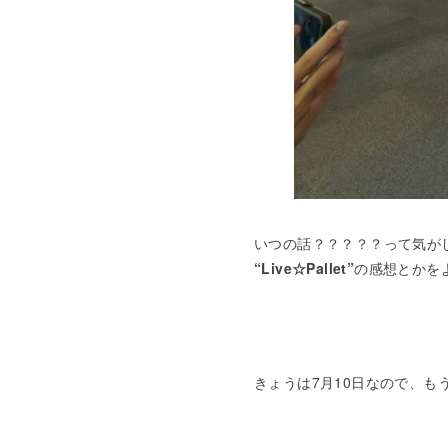
いつの話？？？？？って気がし
“Live☆Pallet”
の感想とかを
きょうは7月10日なので、も