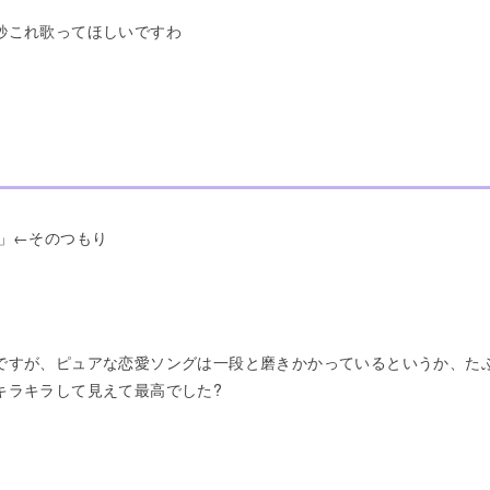
秒これ歌ってほしいですわ
と」←そのつもり
ですが、ピュアな恋愛ソングは一段と磨きかかっているというか、た
キラキラして見えて最高でした?