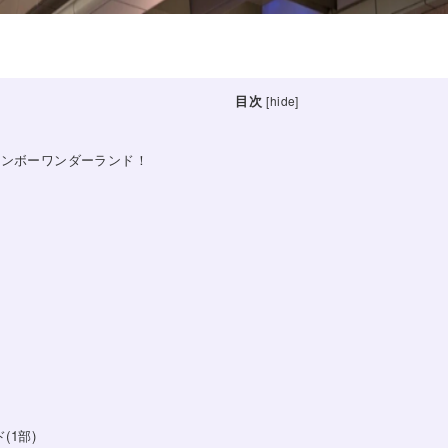
目次
[
hide
]
インボーワンダーランド！
(1部)