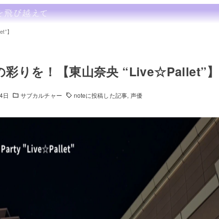
t”】
りを！【東山奈央 “Live☆Pallet”
24日
サブカルチャー
noteに投稿した記事
声優