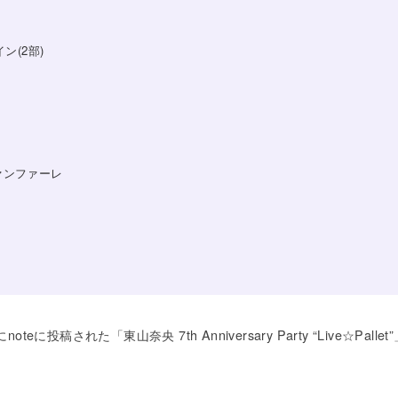
ン(2部)
ァンファーレ
oteに投稿された「東山奈央 7th Anniversary Party “Live☆P