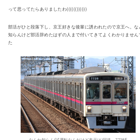
って思ってたらありましたわ(((((())))))
部活がひと段落下し、京王好きな後輩に誘われたので京王へ。な
知らんけど部活辞めたはずの人まで付いてきてよくわかりません
た
なんか知らん(試運転なんだけど表示は)回送 7728F