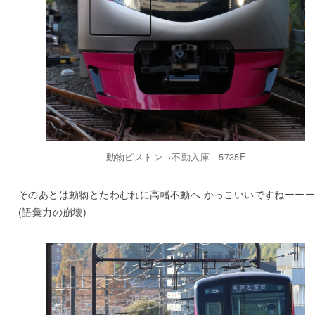
動物ピストン→不動入庫 5735F
そのあとは動物とたわむれに高幡不動へ かっこいいですねーー
(語彙力の崩壊)