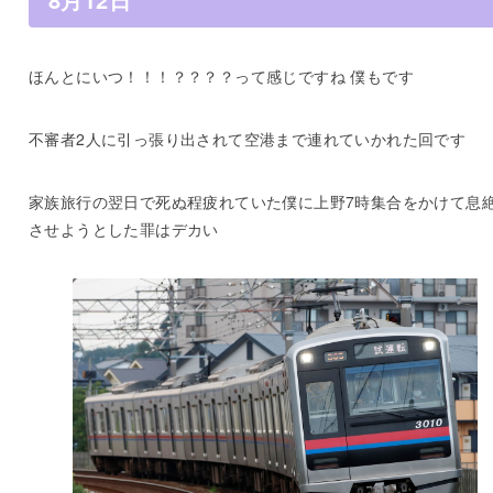
ほんとにいつ！！！？？？？って感じですね 僕もです
不審者2人に引っ張り出されて空港まで連れていかれた回です
家族旅行の翌日で死ぬ程疲れていた僕に上野7時集合をかけて息
させようとした罪はデカい