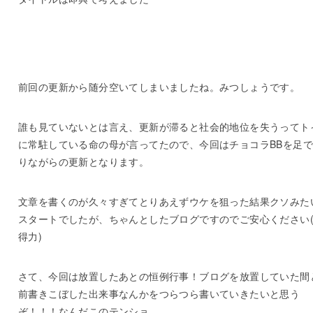
前回の更新から随分空いてしまいましたね。みつしょうです。
誰も見ていないとは言え、更新が滞ると社会的地位を失うってト
に常駐している命の母が言ってたので、今回はチョコラBBを足
りながらの更新となります。
文章を書くのが久々すぎてとりあえずウケを狙った結果クソみた
スタートでしたが、ちゃんとしたブログですのでご安心ください
得力)
さて、今回は放置したあとの恒例行事！ブログを放置していた間
前書きこぼした出来事なんかをつらつら書いていきたいと思う
ぞ！！！なんだこのテンショ