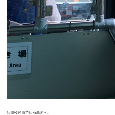
仙郷楼経由で仙石高原へ。