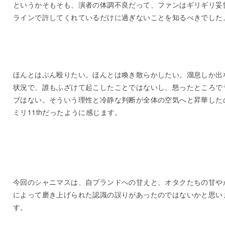
というかそもそも、演者の体調不良だって、ファンはギリギリ妥
ラインで許してくれているだけに過ぎないことを知るべきでした
ほんとはぶん殴りたい。ほんとは喚き散らかしたい。溜息しか出
状況で、誰もふざけて起こしたことではないし、怒ったところで
ブはない。そういう理性と冷静な判断が全体の空気へと昇華した
ミリ11thだったように感じます。
今回のシャニマスは、自ブランドへの甘えと、オタクたちの甘や
によって磨き上げられた認識の誤りがあったのではないかと思い
す。