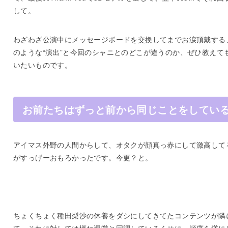
して。
わざわざ公演中にメッセージボードを交換してまでお涙頂戴する
のような“演出”と今回のシャニとのどこが違うのか、ぜひ教えて
いたいものです。
お前たちはずっと前から同じことをしてい
アイマス外野の人間からして、オタクが顔真っ赤にして激高して
がすっげーおもろかったです。今更？と。
ちょくちょく種田梨沙の休養をダシにしてきてたコンテンツが隣
て、それに対しては概ね運営と同調しているくせに、順序を逆に