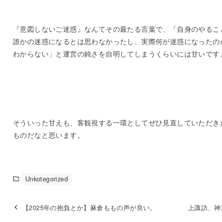
『意図しないご迷惑』なんてその最たる言葉で、「自身のやるこ
誰かの迷惑になるとは思わなかったし、実際何が迷惑になったの
わからない」と運営の鈍さを自明してしまうくらいには甘いです
そういった甘えも、客観視する一環としてぜひ見直していただき
ものだなと思います。
Unkotegorized
【2025年の抱負とか】麻倉ももの声が良い。
上諏訪、神