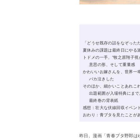
「どうせ既存の話をなぞった
夏休みの課題は最終日にやる
トドメの一手、“牧之原翔子視
意思の形、そして重量感
かわいいお嫁さんを、世界一
バカ泣きした
そのほか、細かいことあれこ
出題範囲が入場特典にまで
最終巻の背表紙
感想：壮大な伏線回収イベン
おわり：青ブタを見たことが
昨日、漫画「青春ブタ野郎は