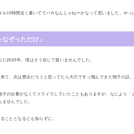
タル10時間近く書いててバカなんじゃねーかなって思いました。やっ
をなぞっただけ」
た2023年、僕はそう信じて疑いませんでした。
で来て、次は豊浜だろうと思ってたら大穴ですっ飛んできた翔子の話。
翔子の出番がなくてイライラしていたこともありますが、なにより「
ちませんでした。
することとなるとも知らずに。