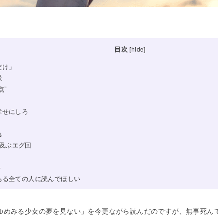
目次
[
hide
]
だけ」
派
点”
幸せにしろ
れ
及ぶエグ回
ト
ある全ての人に読んでほしい
ゆめみる少女の夢を見ない」を今更ながら読んだのですが、無事死ん