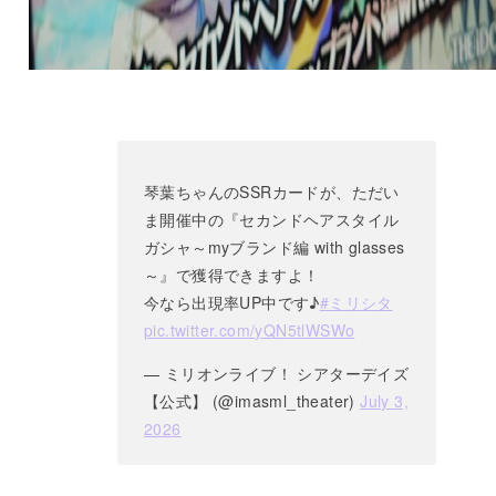
琴葉ちゃんのSSRカードが、ただい
ま開催中の『セカンドヘアスタイル
ガシャ～myブランド編 with glasses
～』で獲得できますよ！
今なら出現率UP中です♪
#ミリシタ
pic.twitter.com/yQN5tlWSWo
— ミリオンライブ！ シアターデイズ
【公式】 (@imasml_theater)
July 3,
2026