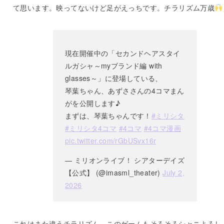
て思います。映ってないけど足がえっちです。チラリズム万歳
現在開催中の「セカンドヘアスタイ
ルガシャ～myブランド編 with
glasses～」に登場している、
琴葉ちゃん、あずささんの4コマまん
がを公開します♪
まずは、琴葉ちゃんです！
#ミリシタ
#ミリシタ4コマ
#4コマ
#4コマ漫画
pic.twitter.com/rGbUSvx16r
— ミリオンライブ！ シアターデイズ
【公式】 (@imasml_theater)
July 2,
2026
これはまた違うチラリズム。このゲームもそろそろシャニよろし