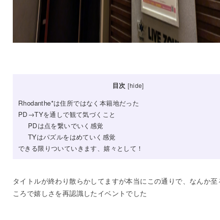
目次
[
hide
]
Rhodanthe*は住所ではなく本籍地だった
PD→TYを通しで観て気づくこと
PDは点を繋いでいく感覚
TYはパズルをはめていく感覚
できる限りついていきます、嬉々として！
タイトルが終わり散らかしてますが本当にこの通りで、なんか至
ころで嬉しさを再認識したイベントでした