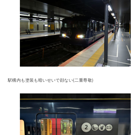
駅構内も塗装も暗いせいで顔ない(二重尊敬)