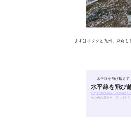
まずはオタクと九州。麻倉も
水平線を飛び越えて
水平線を飛び
https://timtam26.com/b
その先の景色を、見に行きた