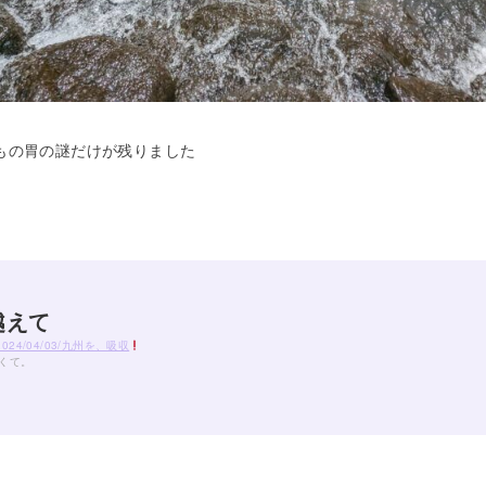
もの胃の謎だけが残りました
越えて
log/2024/04/03/九州を、吸収
くて。