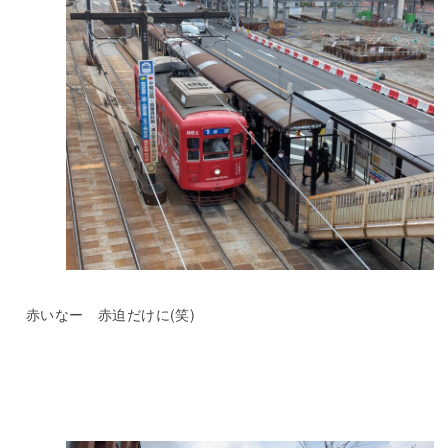
赤いなー 赤迫だけに(笑)