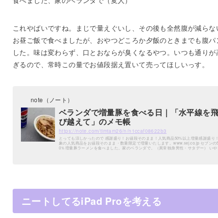
これやばいですね。まじで量えぐいし、その後も全然腹が減らな
お昼ご飯で食べましたが、おやつどころか夕飯のときまでも腹パ
した。味は変わらず、口とおならが臭くなるやつ。いつも通りが
ぎるので、常時この量でお値段据え置いて売ってほしいっす。
note（ノート）
ベランダで増量豚を食べる日｜「水平線を
び越えて」のメモ帳
https://note.com/timtam26/n/n1ccaf08622b3
とっても涼しかったので 感謝盛り！お値段そのまま！人気商品50%以上増量感謝盛り！対
象の人気商品をお値段そのまま・数量限定で増量いたします。www.sej.co.jp セブンの5
0％増量豚ラーメンを食べました。家のベランダで。（異常独身男性・サタデー） いや、
きょうはとても過ごしやすい気温だったじゃないですか。外に居ても全然苦じゃない
れどころか外に出たいとさえ思えるような。 そして、この豚ラーメンはバカみたいに
いんです。一回家のリビングで食ったら家族からクソデカ反感を喰らうほど。 んで、思
いました。これベ...
ニートしてるiPad Proを考える