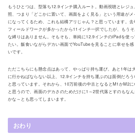
もうひとつは、型落ち12.9インチ購入ルート。動画視聴とレジュ
照、つまり「どこかに置いて、画面をよく見る」という用途がメ
になってくるため、これも結構アリじゃん？と思っています。去
フィールドワークが多かったから11インチ一択でしたが、もうそ
な縛りはありません。そもそも、単純に12.9インチのiPadを使
たい。飯食いながらデカい画面でYouTubeを見ることに幸せを感
いです。
ただこちらにも懸念点はあって、やっぱり持ち運び。あと1年は
に行かねばならない以上、12.9インチを持ち運ぶのは面倒だろう
と思っています。それから、10万前後の中古となるとM1かM2に
と思うので、画面のデカさのためだけに1～2世代落とすのもなん
かな～とも思ってしまいます。
おわり