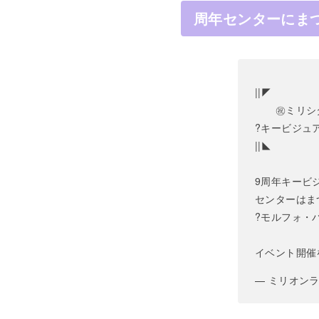
周年センターにま
||◤
㊗ミリシタ
?キービジュ
||◣
9周年キービ
センターはま
?モルフォ・
イベント開催
— ミリオンライ