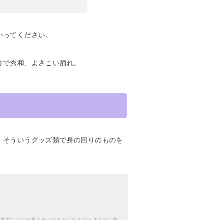
いってください。
けで秀和、よさこい踊れ。
、そういうグッズ類で身の回りのものを
、書類などお仕事まわりのあれこれをひとまとめに収