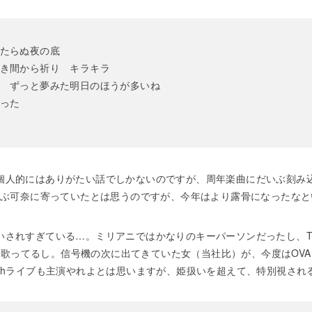
たらぬ夜の底
き間から祈り キラキラ
 ずっと夢みた明日のほうが多いね
った
個人的にはありがたい話でしかないのですが、周年楽曲にだいぶ刻み
だいぶ可奈に寄っていたとは思うのですが、今年はより露骨になったな
されすぎている…。ミリアニではかなりのキーパーソンだったし、Te
ソロも歌ってるし。信号機の次に出てきていた女（当社比）が、今度はO
4thライブも主演やれよとは思いますが、姫扱いを超えて、特別視され