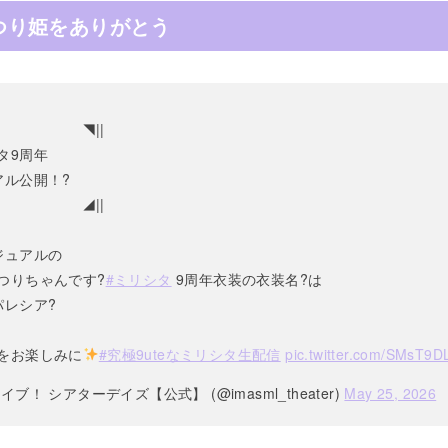
つり姫をありがとう
 ◥||
9周年
アル公開！?
 ◢||
ジュアルの
つりちゃんです?
#ミリシタ
9周年衣装の衣装名?は
パレシア?
をお楽しみに
#究極9uteなミリシタ生配信
pic.twitter.com/SMsT9D
ブ！ シアターデイズ【公式】 (@imasml_theater)
May 25, 2026