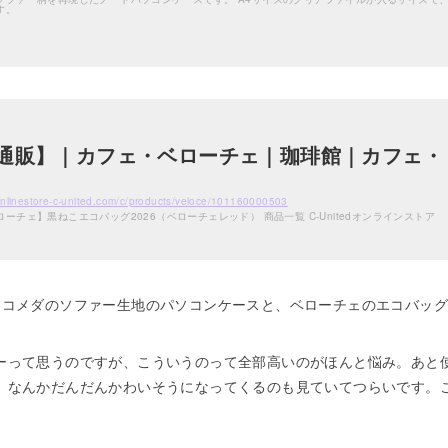
す。
通販】｜カフェ・ベローチェ｜珈琲館｜カフェ・
onlinestore-c-united.com/c/products/veloce/101160000503
ーチェ】黒ねこエコバッグ2026（ベローチェレッド） 商品一覧 C-Unitedオンラインストア
。コメダのソファー生地のパソコンケースと、ベローチェのエコバッ
ーって思うのですが、こういうのって全部高いのがほんと悩み。あと
。なんかだんだんかわいそうになってくるのも見ていてつらいです。