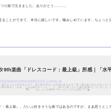
まつり姫で泣きました。ありがとう………。
見ることができて、本当に嬉しいです。噛みしめています。ちょっと
タ9th楽曲「ドレスコード：最上級」所感｜「水
.com/timtam26/n/n95c910d8881a?sub_rt=share_sb
川まつりも大好きなので、筆を執る早さには自信があります（早く書きあがるとは言っていない）。 周年センターにまつり姫をあり
の時点で「ああ、これは姫のターンだ…」と、錦13に乗っていた俺は見透かしていました。当たり前ですよ。 周年ビ
ミリシタ 9周年衣装の衣装名?は ?モルフォ・パレ...
ド：最上級』。だいぶ好きそうな曲ではあるのですが、まあ思うとこ