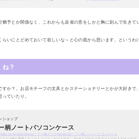
行猶予とか関係なく、これからも反省の意をしかと胸に刻んで生きて
くらいにとどめておいて欲しいな～と心の底から思います。というわ
くね？
ですか？。お店モチーフの文具とかステーショナリーとかが大好きで
思っていたり。
ンショップ
ー柄ノートパソコンケース
.komeda.co.jp/collections/ソファ柄グッズ/products/ソファ柄ノートパソコンケース
ソファー柄を再現したノートパソコンケースです。 A4サイズのクリアファイルが入るサイズで