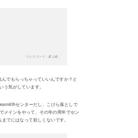
「ドレスコード：最上級」
込んでもらっちゃっていいんですか？と
という気がしています。
am6thセンターだし、こけら落としで
VAでメインをやって、その年の周年でセン
るまでにはなって欲しくないです。