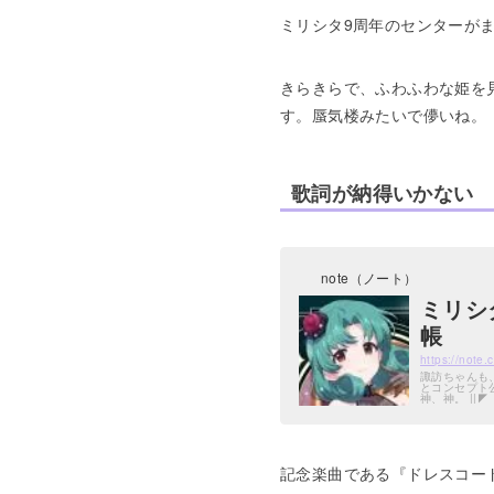
ミリシタ9周年のセンターが
きらきらで、ふわふわな姫を
す。蜃気楼みたいで儚いね。
歌詞が納得いかない
note（ノート）
ミリシ
帳
https://note
諏訪ちゃんも、徳
とコンセプト公開
神、神。 ||◤ ◥|| ㊗ミリシタ9周年 ?キービジュアル公開！? ||◣ ◢|| 9周年キービジュアルの センターはまつり
ちゃんです?#
記念楽曲である『ドレスコー