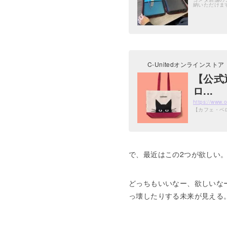
納いただけま
C-Unitedオンラインストア
【公式
ロ...
https://www.
【カフェ・ベロ
で、最近はこの2つが欲しい
どっちもいいなー、欲しいな
っ壊したりする未来が見える