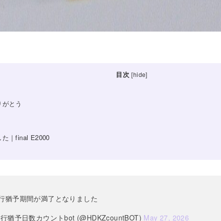
目次
[
hide
]
りがとう
inal E2000
行猶予期間が満了となりました
猶予日数カウントbot (@HDKZcountBOT)
May 27, 2026