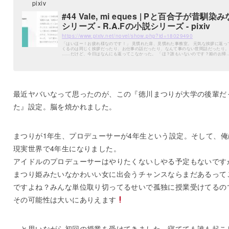
pixiv
#44 Vale, mi eques | Pと百合子が昔馴染み
シリーズ - R.A.Fの小説シリーズ - pixiv
https://www.pixiv.net/novel/show.php?id=18029490
「はいほー！お疲れ様なのです！」 見慣れた扉、見慣れた事務室。 元気な挨拶に返っ
くるのは同じく挨拶だったり、お仕事の話だったり、なんて事のない世間話だったり
……だけど、今日はなんにも返ってこなかった。 「ほ？誰もいないのです？姫のお帰
なのですよ？」 人がいないなら、ちゃん
最近ヤバいなって思ったのが、この『徳川まつりが大学の後輩だ
た』設定。脳を焼かれました。
まつりが1年生、プロデューサーが4年生という設定。そして、俺
現実世界で4年生になりました。
アイドルのプロデューサーはやりたくないしやる予定もないです
まつり姫みたいなかわいい女に出会うチャンスならまだあるって
ですよね？みんな単位取り切ってるせいで孤独に授業受けてるの
その可能性は大いにありえます
…と思いながら初回の授業を受けてきました。寝てても誰も起こ