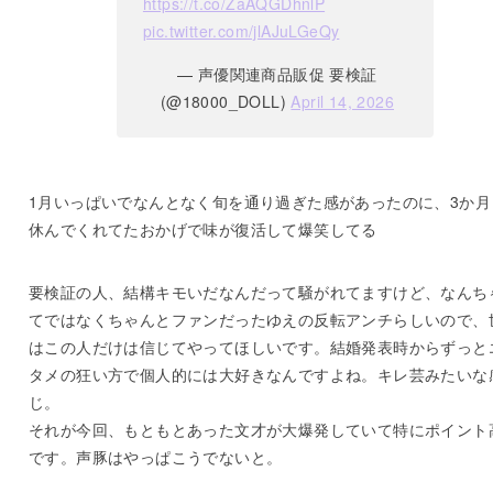
https://t.co/ZaAQGDhnlP
pic.twitter.com/jlAJuLGeQy
— 声優関連商品販促 要検証
(@18000_DOLL)
April 14, 2026
1月いっぱいでなんとなく旬を通り過ぎた感があったのに、3か月
休んでくれてたおかげで味が復活して爆笑してる
要検証の人、結構キモいだなんだって騒がれてますけど、なんち
てではなくちゃんとファンだったゆえの反転アンチらしいので、
はこの人だけは信じてやってほしいです。結婚発表時からずっと
タメの狂い方で個人的には大好きなんですよね。キレ芸みたいな
じ。
それが今回、もともとあった文才が大爆発していて特にポイント
です。声豚はやっぱこうでないと。