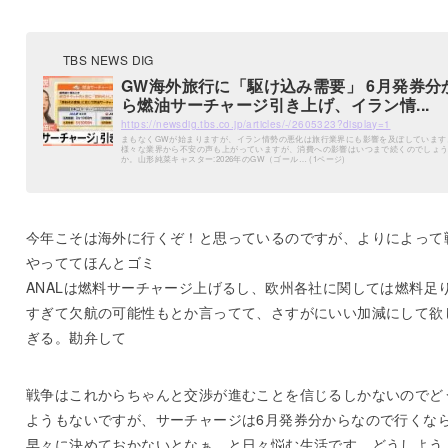
TBS NEWS DIG
GW海外旅行に「駆け込み需要」 6月発券分
ら燃油サーチャージ引き上げ、イラン情...
https://newsdig.tbs.co.jp/articles/-/2605323?display=1
まもなくGWが始まりますが、イラン情勢の悪化は旅行業界にも影響を及ぼしています
様々な業界から不安の声も上がっていますが、消費への影響はいつまで続くのでしょ
か。山形純菜キャスター:2026年のGW（ゴール… (1ページ)
今年こそは海外に行くぞ！と思っているのですが、よりによって
やっててほんとゴミ
ANALは燃料サーチャージ上げるし、欧州各社に関しては燃料足
すぎて欠航の可能性もとか言ってて、さすがにいい加減にして欲
ぎる。勘弁して
戦争はこれからちゃんと交渉が進むことを信じるしかないのでど
ようもないですが、サーチャージは6月発券分からなので行くな
早々に決めておかないとなぁ…と日々悩む生活です。どうしよう