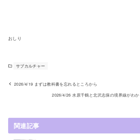
おしり
サブカルチャー
2026/4/19 まずは教科書を忘れるところから
2026/4/26 水原千鶴と北沢志保の境界線がわ
関連記事