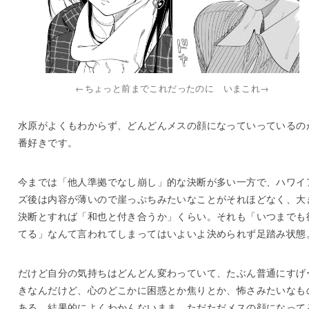
←ちょっと前までこれだったのに いまこれ→
水原がよくもわからず、どんどんメスの顔になっていっているの
番好きです。
今までは「他人準拠でなし崩し」的な決断が多い一方で、ハワイ
ズ後は内容が薄いので崖っぷちみたいなことがそれほどなく、大
決断とすれば「和也と付き合うか」くらい。それも「いつまでも
てる」なんて言われてしまってはいよいよ決められず足踏み状態
だけど自分の気持ちはどんどん変わっていて、たぶん普通にすげ
きなんだけど、心のどこかに困惑とか焦りとか、怖さみたいなも
ある。結果的によくわかんないまま、ただただメスの顔になって