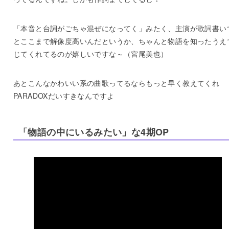
「本音と台詞がごちゃ混ぜになってく」みたく、主演が歌詞書い
とここまで解像度高いんだというか、ちゃんと物語を知ったうえ
じてくれてるのが嬉しいですな～（宮尾美也）
あとこんなかわいい系の曲歌ってるならもっと早く教えてくれ
PARADOXだいすきなんですよ
「物語の中にいるみたい」な4期OP