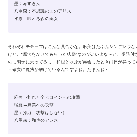
墨：赤ずきん
八重森：不思議の国のアリス
水原：眠れる森の美女
それぞれモチーフはこんな具合かな。麻美はたぶんシンデレラな
けど、“魔法をかけてもらった状態”なのがいいよな～と。期限付
のに調子に乗ってるし、和也と水原が再会したときは日が昇って
＝確実に魔法が解けているんですよね。たまんね～
麻美→和也と全ヒロインへの攻撃
瑠夏→麻美への攻撃
墨：操縦（攻撃はしない）
八重森：和也のアシスト