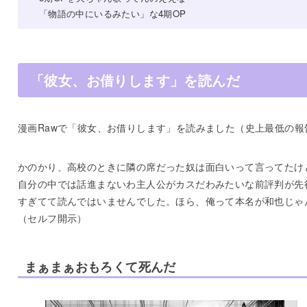
「物語の中にいるみたい」な4期OP
「彼女、お借りします」を読んだ
漫画Rawで「彼女、お借りします」を読みました（史上最低の報
かのかり、高校のときに隣の席だった奴は面白いって言ってたけ
自分の中では話進まないわ主人公がカスだわみたいな前評判が先
すぎてて読んではいませんでした。ほら、俺って本名が和也じゃ
（セルフ開示）
まぁまぁおもろくて死んだ