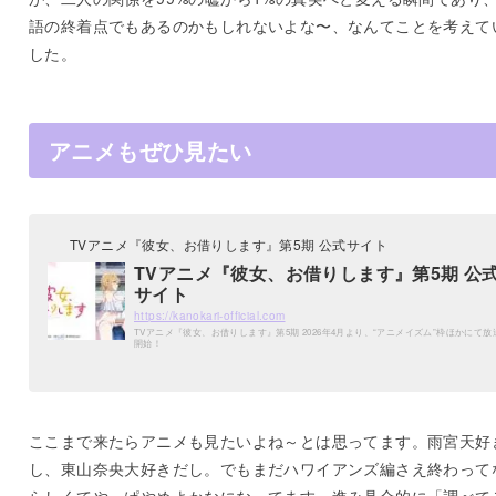
語の終着点でもあるのかもしれないよな〜、なんてことを考えて
した。
アニメもぜひ見たい
TVアニメ『彼女、お借りします』第5期 公式サイト
TVアニメ『彼女、お借りします』第5期 公
サイト
https://kanokari-official.com
TVアニメ『彼女、お借りします』第5期 2026年4月より、“アニメイズム”枠ほかにて放
開始！
ここまで来たらアニメも見たいよね～とは思ってます。雨宮天好
し、東山奈央大好きだし。でもまだハワイアンズ編さえ終わって
らしくてやっぱやめよかなになってます。進み具合的に「調べて