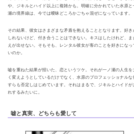
や、ジキルとハイド以上に複雑かも。明確に分かれていた水原と
瀬の境界線は、今では曖昧どころかごちゃ混ぜになっています。
その結果、彼女はさまざまな矛盾を抱えることとなります。好き
しれないけど、付き合うことはできない。キスはしたけれど、ま
えが出せない。そもそも、レンタル彼女が客のことを好きになっ
いのか。
嘘を重ねた結果が招いた、恋というツケ。それが一ノ瀬の人生を
く変えようとしているだけでなく、水原のプロフェッショナルな
すらも否定しはじめています。それはまるで、ジキルとハイドが
れするみたいに。
嘘と真実、どちらも愛して