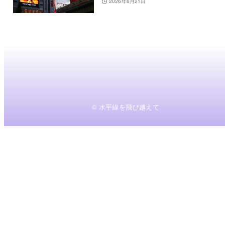
2026年6月21日
© 水平線を飛び越えて