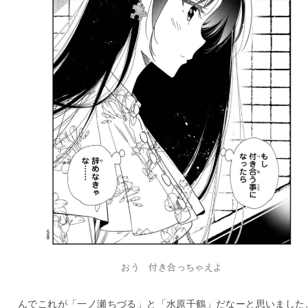
おう 付き合っちゃえよ
んでこれが「一ノ瀬ちづる」と「水原千鶴」だなーと思いました