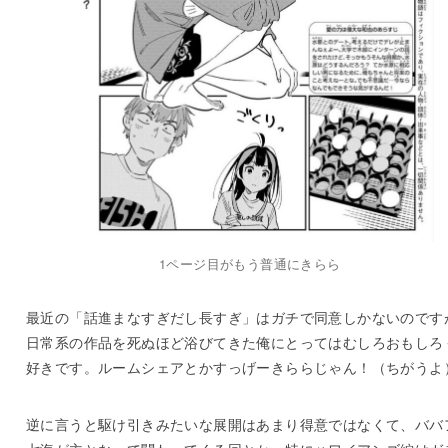
1ページ目がもう普通にきらら
最近の「話進まなすぎだし長すぎ」はガチで同意しかないのです
日常系の作品を死ぬほど浴びてきた俺にとってはむしろおもしろ
好きです。ルームシェアとかすっげーきららじゃん！（ちがうよ
逆に言うと駆け引きみたいな展開はあまり得意ではなくて、ババ