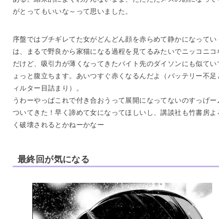
がとってもいいな～って思いました。
序盤ではブチギレてた女がどんどん顔を赤らめて静かになってい
は、まるで野良から家猫になる過程を見てるみたいでニッコニコ
だけど、吸引力が薄くなってきたバイト先のダイソンにも似てい
ょっと腹立ちます。あいつすぐ赤くなるんだよ（バッテリー不足
ィルター目詰まり）。
うわーやっぱこれで付き合おうって展開になってないのすっげー
ついてきた！早く諦めて女になってほしいし、講談社も竹書房よ
く破壊されるとかねーかなー
最終回が気になる