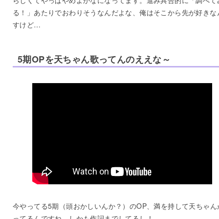
る！」あたりでおわりそうなんだよな、俺はそこから先が好きな
すけど…
5期OPを天ちゃん歌ってんのええな～
今やってる5期（頭おかしいんか？）のOP、満を持して天ちゃん
ってるんですね。しかも作詞までしてるし！